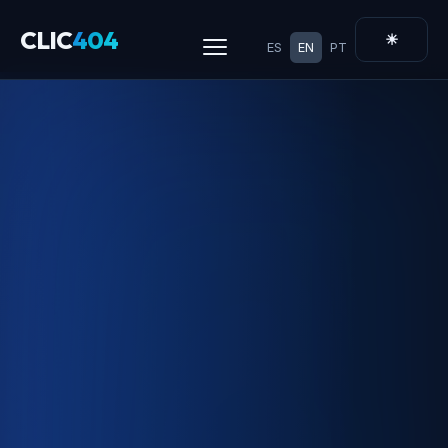
CLIC
404
☀
ES
EN
PT