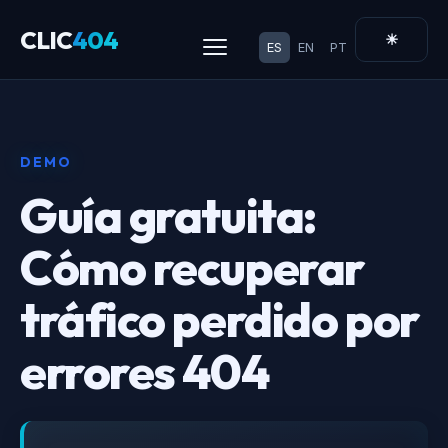
CLIC
404
☀
ES
EN
PT
DEMO
Guía gratuita:
Cómo recuperar
tráfico perdido por
errores 404