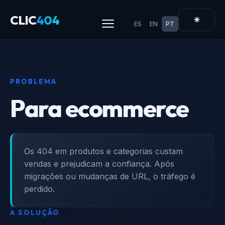
CLIC
404
☀
ES
EN
PT
PROBLEMA
Para ecommerce
Os 404 em produtos e categorias custam
vendas e prejudicam a confiança. Após
migrações ou mudanças de URL, o tráfego é
perdido.
A SOLUÇÃO